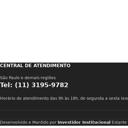
CENTRAL DE ATENDIMENTO
São Paulo e demais regiões
Tel: (11) 3195-9782
Horário de atendimento das 9h às 18h, de segunda a sexta (exc
Desenvolvido e Mantido por
Investidor Institucional
Estante 